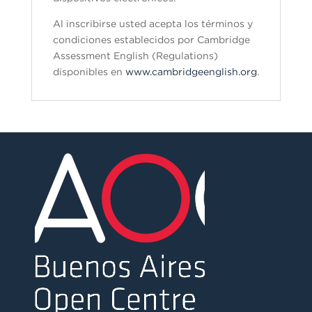
Al inscribirse usted acepta los términos y
condiciones establecidos por Cambridge
Assessment English (Regulations)
disponibles en
www.cambridgeenglish.org
.