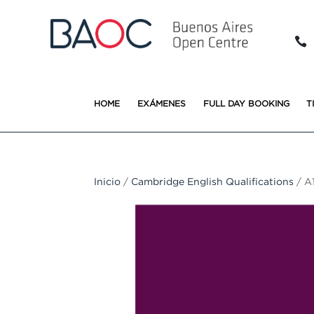

HOME
EXÁMENES
FULL DAY BOOKING
T
Inicio
/
Cambridge English Qualifications
/ A