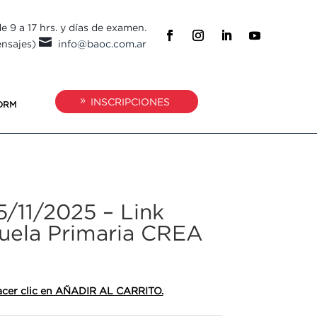
e 9 a 17 hrs. y días de examen.

ensajes)
info@baoc.com.ar
INSCRIPCIONES
ORM
5/11/2025 – Link
cuela Primaria CREA
 hacer clic en AÑADIR AL CARRITO.