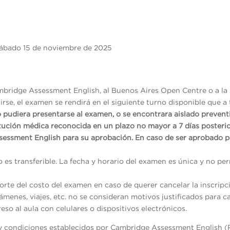
ábado 15 de noviembre de 2025
mbridge Assessment English, al Buenos Aires Open Centre o a la 
rse, el examen se rendirá en el siguiente turno disponible que a 
o pudiera presentarse al examen, o se encontrara aislado preven
itución médica reconocida en un plazo no mayor a 7 días posterio
sessment English para su aprobación. En caso de ser aprobado p
no es transferible. La fecha y horario del examen es única y no p
rte del costo del examen en caso de querer cancelar la inscripc
menes, viajes, etc. no se consideran motivos justificados para ca
reso al aula con celulares o dispositivos electrónicos.
s y condiciones establecidos por Cambridge Assessment English (