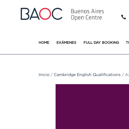

HOME
EXÁMENES
FULL DAY BOOKING
T
Inicio
/
Cambridge English Qualifications
/ A2