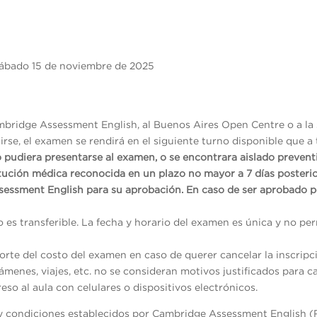
ábado 15 de noviembre de 2025
mbridge Assessment English, al Buenos Aires Open Centre o a la 
rse, el examen se rendirá en el siguiente turno disponible que a 
o pudiera presentarse al examen, o se encontrara aislado preven
itución médica reconocida en un plazo no mayor a 7 días posterio
sessment English para su aprobación. En caso de ser aprobado p
no es transferible. La fecha y horario del examen es única y no p
rte del costo del examen en caso de querer cancelar la inscripc
menes, viajes, etc. no se consideran motivos justificados para ca
reso al aula con celulares o dispositivos electrónicos.
s y condiciones establecidos por Cambridge Assessment English (