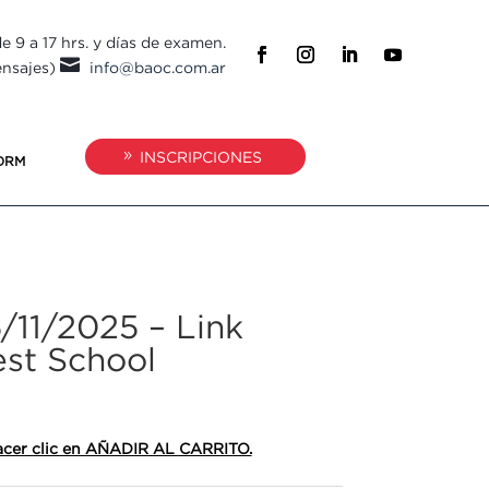
e 9 a 17 hrs. y días de examen.

ensajes)
info@baoc.com.ar
INSCRIPCIONES
ORM
5/11/2025 – Link
est School
 hacer clic en AÑADIR AL CARRITO.