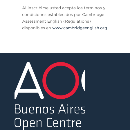
Al inscribirse usted acepta los términos y
condiciones establecidos por Cambridge
Assessment English (Regulations)
disponibles en
www.cambridgeenglish.org
.