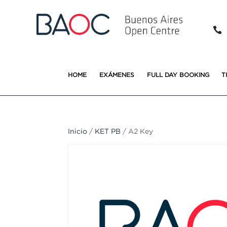

HOME
EXÁMENES
FULL DAY BOOKING
T
Inicio
/
KET PB
/ A2 Key