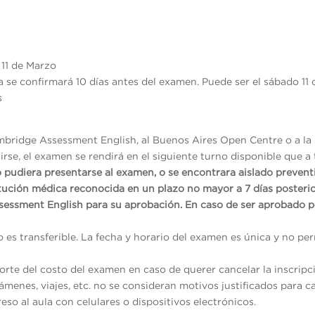
11 de Marzo
a se confirmará 10 días antes del examen. Puede ser el sábado 11
s
mbridge Assessment English, al Buenos Aires Open Centre o a la 
rse, el examen se rendirá en el siguiente turno disponible que a 
o pudiera presentarse al examen, o se encontrara aislado preven
itución médica reconocida en un plazo no mayor a 7 días posterio
sessment English para su aprobación. En caso de ser aprobado p
no es transferible. La fecha y horario del examen es única y no p
rte del costo del examen en caso de querer cancelar la inscripc
menes, viajes, etc. no se consideran motivos justificados para ca
reso al aula con celulares o dispositivos electrónicos.