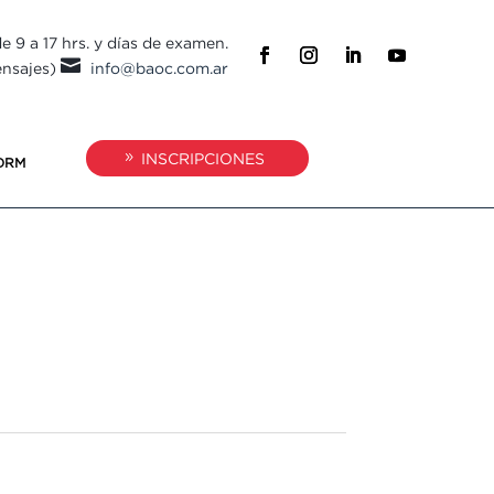
e 9 a 17 hrs. y días de examen.

ensajes)
info@baoc.com.ar
INSCRIPCIONES
ORM