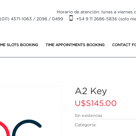
Horario de atención: lunes a viernes d

(011) 4371-1063 / 2096 / 0499
+54 9 11 2686-5836 (solo m
IME SLOTS BOOKING
TIME APPOINTMENTS BOOKING
CONTACT F
A2 Key
U$S
145.00
Sin existencias
Categoría:
KET PB