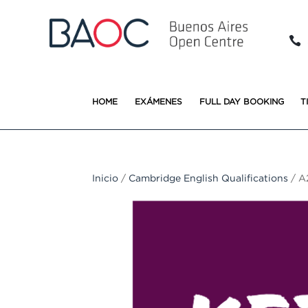

HOME
EXÁMENES
FULL DAY BOOKING
T
Inicio
/
Cambridge English Qualifications
/ A