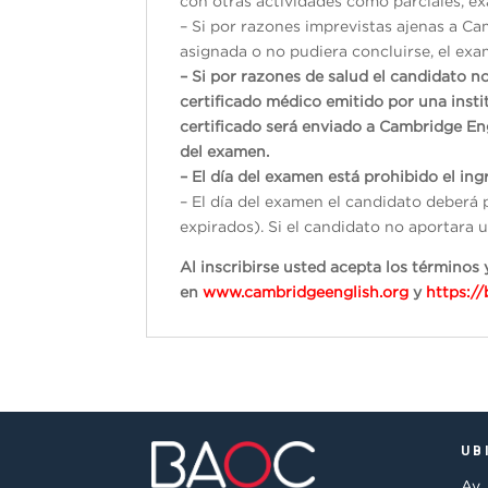
con otras actividades como parciales, exá
– Si por razones imprevistas ajenas a Ca
asignada o no pudiera concluirse, el exam
– Si por razones de salud el candidato n
certificado médico emitido por una inst
certificado será enviado a Cambridge En
del examen.
– El día del examen está prohibido el ingr
– El día del examen el candidato deberá 
expirados). Si el candidato no aportara u
Al inscribirse usted acepta los término
en
www.cambridgeenglish.org
y
https:/
UB
Av.