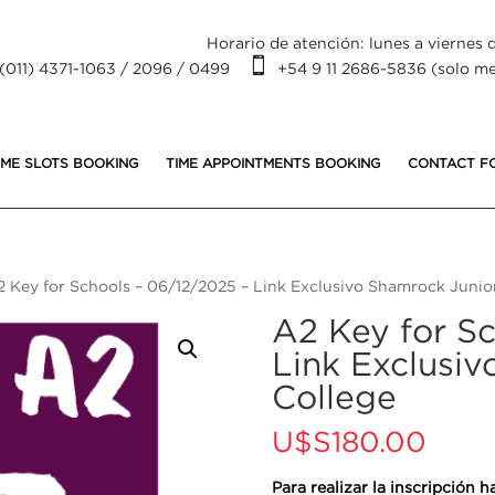
Horario de atención: lunes a viernes d

(011) 4371-1063 / 2096 / 0499
+54 9 11 2686-5836 (solo m
IME SLOTS BOOKING
TIME APPOINTMENTS BOOKING
CONTACT F
2 Key for Schools – 06/12/2025 – Link Exclusivo Shamrock Junio
A2 Key for S
Link Exclusiv
College
U$S
180.00
Para realizar la inscripción