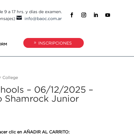
e 9 a 17 hrs. y días de examen.

ensajes)
info@baoc.com.ar
INSCRIPCIONES
ORM
r College
chools – 06/12/2025 –
o Shamrock Junior
 hacer clic en AÑADIR AL CARRITO: