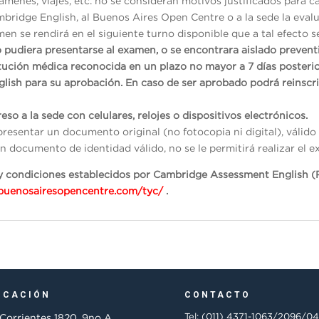
menes, viajes, etc. no se consideran motivos justificados para ca
mbridge English, al Buenos Aires Open Centre o a la sede la evalu
en se rendirá en el siguiente turno disponible que a tal efecto s
o pudiera presentarse al examen, o se encontrara aislado preven
itución médica reconocida en un plazo no mayor a 7 días posterio
glish para su aprobación. En caso de ser aprobado podrá reinscr
eso a la sede con celulares, relojes o dispositivos electrónicos.
presentar un documento original (no fotocopia ni digital), váli
n documento de identidad válido, no se le permitirá realizar el e
s y condiciones establecidos por Cambridge Assessment English (
/buenosairesopencentre.com/tyc/
.
ICACIÓN
CONTACTO
Tel: (011) 4371-1063/2096/0
 Corrientes 1820, 9no A,