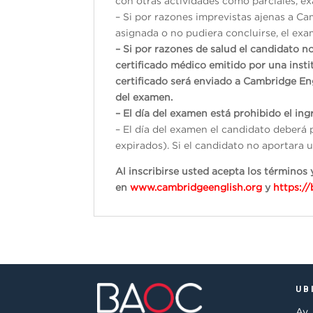
con otras actividades como parciales, exá
– Si por razones imprevistas ajenas a Ca
asignada o no pudiera concluirse, el exam
– Si por razones de salud el candidato n
certificado médico emitido por una inst
certificado será enviado a Cambridge En
del examen.
– El día del examen está prohibido el ingr
– El día del examen el candidato deberá 
expirados). Si el candidato no aportara u
Al inscribirse usted acepta los término
en
www.cambridgeenglish.org
y
https:/
UB
Av.