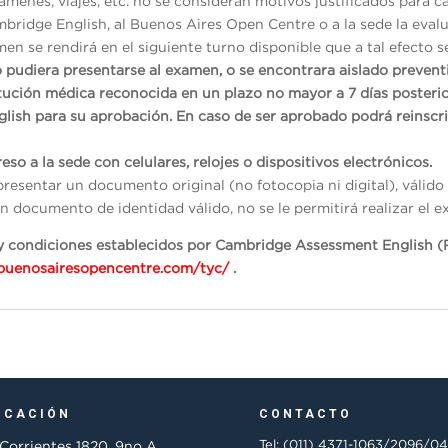
menes, viajes, etc. no se consideran motivos justificados para ca
mbridge English, al Buenos Aires Open Centre o a la sede la evalu
en se rendirá en el siguiente turno disponible que a tal efecto s
o pudiera presentarse al examen, o se encontrara aislado preven
itución médica reconocida en un plazo no mayor a 7 días posterio
glish para su aprobación. En caso de ser aprobado podrá reinscr
eso a la sede con celulares, relojes o dispositivos electrónicos.
presentar un documento original (no fotocopia ni digital), váli
n documento de identidad válido, no se le permitirá realizar el e
s y condiciones establecidos por Cambridge Assessment English (
/buenosairesopencentre.com/tyc/
.
ICACIÓN
CONTACTO
Tel: (011) 4371-1063/2096/0
 Corrientes 1820, 9no A,