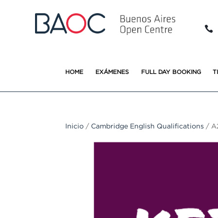

HOME
EXÁMENES
FULL DAY BOOKING
T
Inicio
/
Cambridge English Qualifications
/ A2