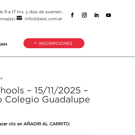
e 9 a 17 hrs. y días de examen.

ensajes)
info@baoc.com.ar
INSCRIPCIONES
ORM
pe
hools – 15/11/2025 –
vo Colegio Guadalupe
 hacer clic en AÑADIR AL CARRITO: