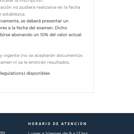
ncelar la inscripción.
ación no pudiera realizarse en la fecha
e establezca.
tivamente, se deberá presentar un
res a la fecha del examen. Dicho
ibirse abonando un 10% del valor actual
do y vigente (no se aceptarán documentos
xamen ni se le emitirán resultados.
Regulations) disponibles
HORARIO DE ATENCIÓN
499
Lunes a Viernes de 9 a 17 hrs