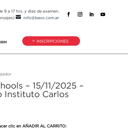
e 9 a 17 hrs. y días de examen.

ensajes)
info@baoc.com.ar
INSCRIPCIONES
ORM
ejedor
hools – 15/11/2025 –
 Instituto Carlos
 hacer clic en AÑADIR AL CARRITO: