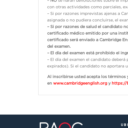
–
NO
se harán devoluciones sobre el impo
con otras actividades como parciales, exá
– Si por razones imprevistas ajenas a Ca
asignada o no pudiera concluirse, el exam
– Si por razones de salud el candidato n
certificado médico emitido por una inst
certificado será enviado a Cambridge En
del examen.
– El día del examen está prohibido el ingr
– El día del examen el candidato deberá 
expirados). Si el candidato no aportara u
Al inscribirse usted acepta los término
en
www.cambridgeenglish.org
y
https:/
UB