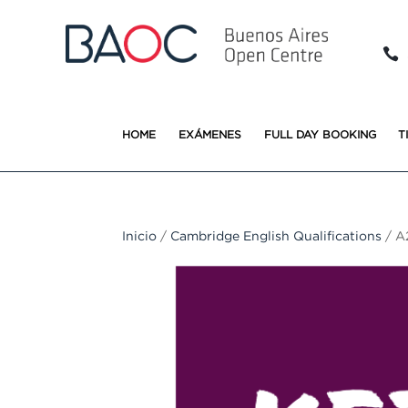

HOME
EXÁMENES
FULL DAY BOOKING
T
Inicio
/
Cambridge English Qualifications
/ A2