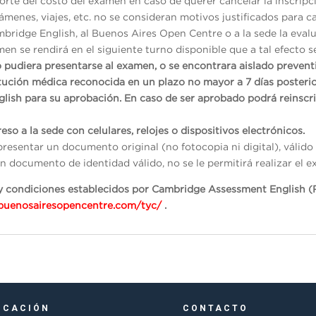
rte del costo del examen en caso de querer cancelar la inscripc
menes, viajes, etc. no se consideran motivos justificados para ca
mbridge English, al Buenos Aires Open Centre o a la sede la evalu
en se rendirá en el siguiente turno disponible que a tal efecto s
o pudiera presentarse al examen, o se encontrara aislado preven
itución médica reconocida en un plazo no mayor a 7 días posterio
glish para su aprobación. En caso de ser aprobado podrá reinscr
eso a la sede con celulares, relojes o dispositivos electrónicos.
presentar un documento original (no fotocopia ni digital), váli
n documento de identidad válido, no se le permitirá realizar el e
s y condiciones establecidos por Cambridge Assessment English (
/buenosairesopencentre.com/tyc/
.
ICACIÓN
CONTACTO