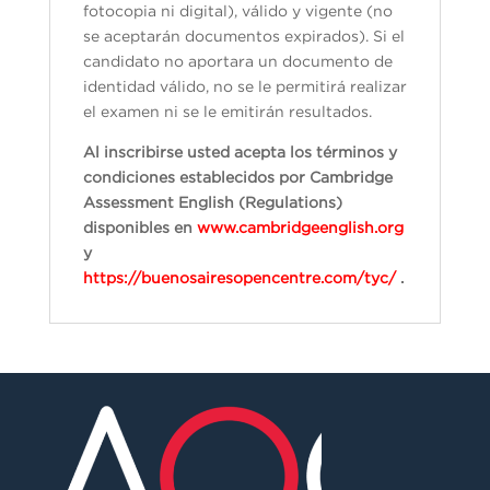
fotocopia ni digital), válido y vigente (no
se aceptarán documentos expirados). Si el
candidato no aportara un documento de
identidad válido, no se le permitirá realizar
el examen ni se le emitirán resultados.
Al inscribirse usted acepta los términos y
condiciones establecidos por Cambridge
Assessment English (Regulations)
disponibles en
www.cambridgeenglish.org
y
https://buenosairesopencentre.com/tyc/
.