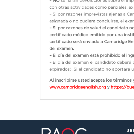
–
NO
se harán devoluciones sobre el impo
con otras actividades como parciales, exá
– Si por razones imprevistas ajenas a Ca
asignada o no pudiera concluirse, el exam
– Si por razones de salud el candidato n
certificado médico emitido por una inst
certificado será enviado a Cambridge En
del examen.
– El día del examen está prohibido el ingr
– El día del examen el candidato deberá 
expirados). Si el candidato no aportara u
Al inscribirse usted acepta los término
www.cambridgeenglish.org
y
https://bu
UB