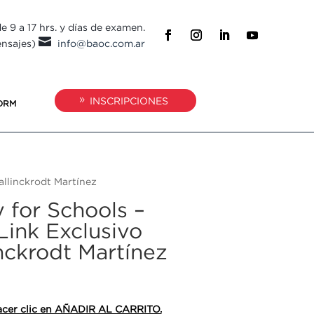
e 9 a 17 hrs. y días de examen.

ensajes)
info@baoc.com.ar
INSCRIPCIONES
ORM
allinckrodt Martínez
y for Schools –
Link Exclusivo
nckrodt Martínez
 hacer clic en AÑADIR AL CARRITO.