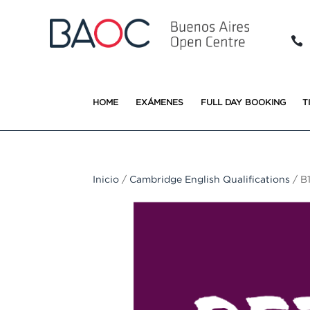

HOME
EXÁMENES
FULL DAY BOOKING
T
Inicio
/
Cambridge English Qualifications
/ B1