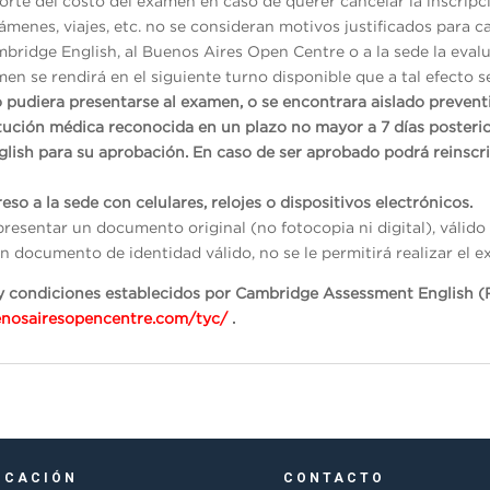
rte del costo del examen en caso de querer cancelar la inscripc
menes, viajes, etc. no se consideran motivos justificados para ca
mbridge English, al Buenos Aires Open Centre o a la sede la evalu
en se rendirá en el siguiente turno disponible que a tal efecto s
o pudiera presentarse al examen, o se encontrara aislado preven
itución médica reconocida en un plazo no mayor a 7 días posterio
glish para su aprobación. En caso de ser aprobado podrá reinscr
eso a la sede con celulares, relojes o dispositivos electrónicos.
presentar un documento original (no fotocopia ni digital), váli
n documento de identidad válido, no se le permitirá realizar el e
s y condiciones establecidos por Cambridge Assessment English (
enosairesopencentre.com/tyc/
.
ICACIÓN
CONTACTO