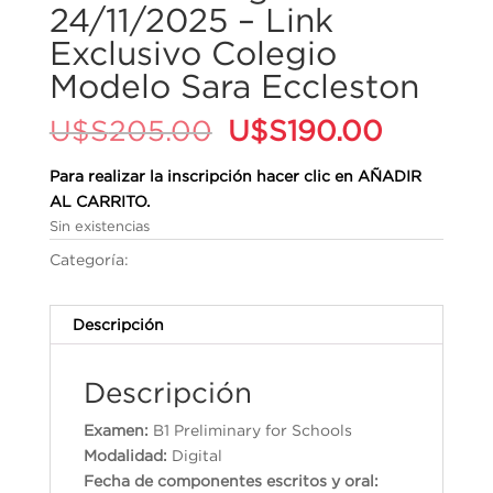
24/11/2025 – Link
Exclusivo Colegio
Modelo Sara Eccleston
El
El
U$S
205.00
U$S
190.00
precio
precio
original
actual
Para realizar la inscripción hacer clic en AÑADIR
era:
es:
AL CARRITO.
U$S205.00.
U$S190
Sin existencias
Categoría:
Cambridge English Qualifications
Descripción
Descripción
Examen:
B1 Preliminary for Schools
Modalidad:
Digital
Fecha de componentes escritos y oral: