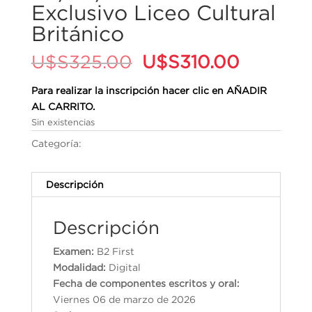
Exclusivo Liceo Cultural
Británico
El
El
U$S
325.00
U$S
310.00
precio
precio
original
actual
Para realizar la inscripción hacer clic en AÑADIR
era:
es:
AL CARRITO.
U$S325.00.
U$S310.
Sin existencias
Categoría:
Cambridge English Qualifications
Descripción
Descripción
Examen:
B2 First
Modalidad:
Digital
Fecha de componentes escritos y oral:
Viernes 06 de marzo de 2026