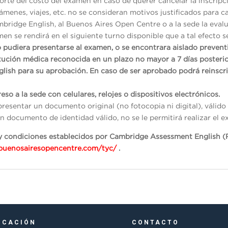
rte del costo del examen en caso de querer cancelar la inscripc
menes, viajes, etc. no se consideran motivos justificados para ca
mbridge English, al Buenos Aires Open Centre o a la sede la evalu
en se rendirá en el siguiente turno disponible que a tal efecto s
o pudiera presentarse al examen, o se encontrara aislado preven
itución médica reconocida en un plazo no mayor a 7 días posterio
glish para su aprobación. En caso de ser aprobado podrá reinscr
eso a la sede con celulares, relojes o dispositivos electrónicos.
presentar un documento original (no fotocopia ni digital), váli
n documento de identidad válido, no se le permitirá realizar el e
s y condiciones establecidos por Cambridge Assessment English (
/buenosairesopencentre.com/tyc/
.
ICACIÓN
CONTACTO