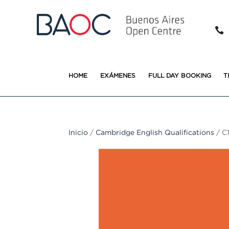

HOME
EXÁMENES
FULL DAY BOOKING
T
Inicio
/
Cambridge English Qualifications
/ C