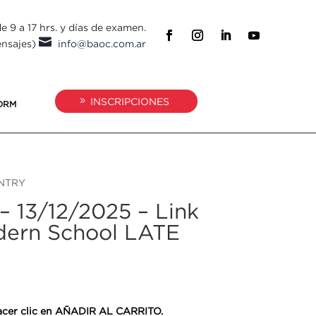
e 9 a 17 hrs. y días de examen.

ensajes)
info@baoc.com.ar
INSCRIPCIONES
ORM
ENTRY
– 13/12/2025 – Link
dern School LATE
 hacer clic en AÑADIR AL CARRITO.