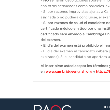
–
NO
se harán devoluciones sobre el impo
con otras actividades como parciales, exá
– Si por razones imprevistas ajenas a Ca
asignada o no pudiera concluirse, el exam
– Si por razones de salud el candidato n
certificado médico emitido por una inst
certificado será enviado a Cambridge En
del examen.
– El día del examen está prohibido el ingr
– El día del examen el candidato deberá 
expirados). Si el candidato no aportara u
Al inscribirse usted acepta los término
en
www.cambridgeenglish.org
y
https:/
UB