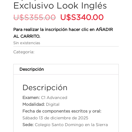
Exclusivo Look Inglés
El
El
U$S
355.00
U$S
340.00
precio
precio
original
actual
Para realizar la inscripción hacer clic en AÑADIR
era:
es:
AL CARRITO.
U$S355.00.
U$S340
Sin existencias
Categoría:
Cambridge English Qualifications
Descripción
Descripción
Examen:
C1 Advanced
Modalidad:
Digital
Fecha de componentes escritos y oral:
Sábado 13 de diciembre de 2025
Sede:
Colegio Santo Domingo en la Sierra