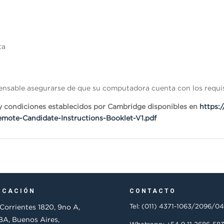
ta
spensable asegurarse de que su computadora cuenta con los requis
s y condiciones establecidos por Cambridge disponibles en
https:
emote-Candidate-Instructions-Booklet-V1.pdf
ICACIÓN
CONTACTO
Tel: (011) 4371-1063/2096/0
 Corrientes 1820, 9no A,
A, Buenos Aires,
Whatsapp: +54 9 11 2686-58