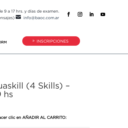
e 9 a 17 hrs. y días de examen.

ensajes)
info@baoc.com.ar
INSCRIPCIONES
ORM
kill (4 Skills) –
 hs
 hacer clic en AÑADIR AL CARRITO: