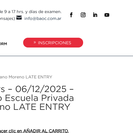
e 9 a 17 hrs. y días de examen.

ensajes)
info@baoc.com.ar
INSCRIPCIONES
ORM
Mariano Moreno LATE ENTRY
rs – 06/12/2025 –
o Escuela Privada
eno LATE ENTRY
 hacer clic en AÑADIR AL CARRITO.