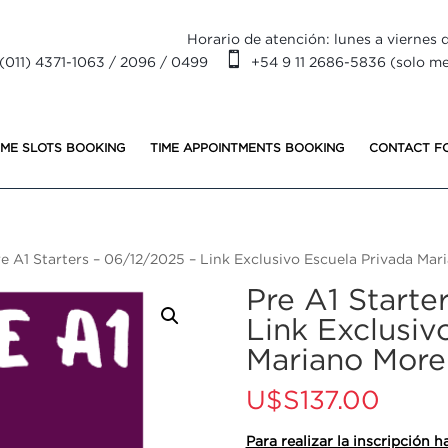
Horario de atención: lunes a viernes d

(011) 4371-1063 / 2096 / 0499
+54 9 11 2686-5836 (solo m
IME SLOTS BOOKING
TIME APPOINTMENTS BOOKING
CONTACT F
re A1 Starters – 06/12/2025 – Link Exclusivo Escuela Privada 
Pre A1 Starte
Link Exclusiv
Mariano Mor
U$S
137.00
Para realizar la inscripción