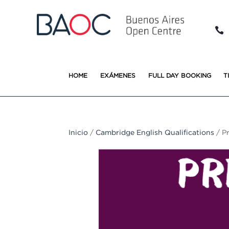

HOME
EXÁMENES
FULL DAY BOOKING
T
Inicio
/
Cambridge English Qualifications
/ P