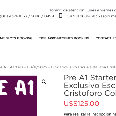
Horario de atención: lunes a viernes d

(011) 4371-1063 / 2096 / 0499
+54 9 11 2686-5836 (solo m
IME SLOTS BOOKING
TIME APPOINTMENTS BOOKING
CONTACT F
e A1 Starters – 08/11/2025 – Link Exclusivo Escuela Italiana Cri
Pre A1 Starte
Exclusivo Escu
Cristoforo C
U$S
125.00
Para realizar la inscripción