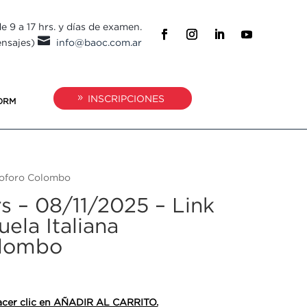
e 9 a 17 hrs. y días de examen.

ensajes)
info@baoc.com.ar
INSCRIPCIONES
ORM
stoforo Colombo
rs – 08/11/2025 – Link
ela Italiana
olombo
 hacer clic en AÑADIR AL CARRITO.