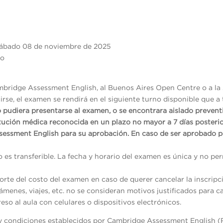
ábado 08 de noviembre de 2025
bo
mbridge Assessment English, al Buenos Aires Open Centre o a la 
rse, el examen se rendirá en el siguiente turno disponible que a 
o pudiera presentarse al examen, o se encontrara aislado preven
itución médica reconocida en un plazo no mayor a 7 días posterio
sessment English para su aprobación. En caso de ser aprobado p
no es transferible. La fecha y horario del examen es única y no p
rte del costo del examen en caso de querer cancelar la inscripc
menes, viajes, etc. no se consideran motivos justificados para ca
reso al aula con celulares o dispositivos electrónicos.
s y condiciones establecidos por Cambridge Assessment English (