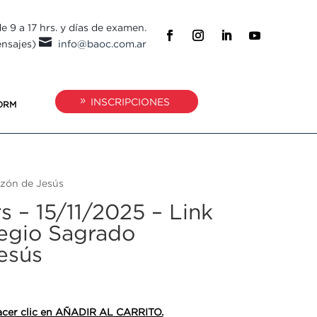
e 9 a 17 hrs. y días de examen.

ensajes)
info@baoc.com.ar
INSCRIPCIONES
ORM
azón de Jesús
s – 15/11/2025 – Link
legio Sagrado
esús
 hacer clic en AÑADIR AL CARRITO.