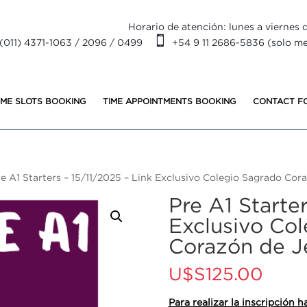
Horario de atención: lunes a viernes d

(011) 4371-1063 / 2096 / 0499
+54 9 11 2686-5836 (solo m
IME SLOTS BOOKING
TIME APPOINTMENTS BOOKING
CONTACT F
e A1 Starters – 15/11/2025 – Link Exclusivo Colegio Sagrado Cor
Pre A1 Starter
Exclusivo Co
Corazón de J
U$S
125.00
Para realizar la inscripción