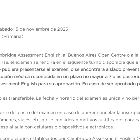
ábado 15 de noviembre de 2025
 (Primaria)
mbridge Assessment English, al Buenos Aires Open Centre o a la 
rse, el examen se rendirá en el siguiente turno disponible que a 
o pudiera presentarse al examen, o se encontrara aislado preven
itución médica reconocida en un plazo no mayor a 7 días posterio
sessment English para su aprobación. En caso de ser aprobado p
no es transferible. La fecha y horario del examen es única y no p
rte del costo del examen en caso de querer cancelar la inscripc
menes, viajes, etc. no se consideran motivos justificados para ca
reso al aula con celulares o dispositivos electrónicos.
s y condiciones establecidos por Cambridge Assessment English (