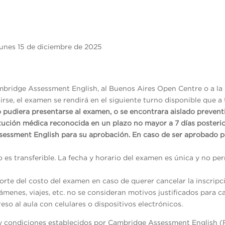
Lunes 15 de diciembre de 202
mbridge Assessment English, al Buenos Aires Open Centre o a la 
rse, el examen se rendirá en el siguiente turno disponible que a 
o pudiera presentarse al examen, o se encontrara aislado preven
itución médica reconocida en un plazo no mayor a 7 días posterio
sessment English para su aprobación. En caso de ser aprobado p
no es transferible. La fecha y horario del examen es única y no p
rte del costo del examen en caso de querer cancelar la inscripc
menes, viajes, etc. no se consideran motivos justificados para ca
reso al aula con celulares o dispositivos electrónicos.
s y condiciones establecidos por Cambridge Assessment English (