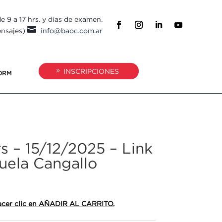
e 9 a 17 hrs. y días de examen.

ensajes)
info@baoc.com.ar
INSCRIPCIONES
ORM
rs – 15/12/2025 – Link
uela Cangallo
 hacer clic en AÑADIR AL CARRITO.