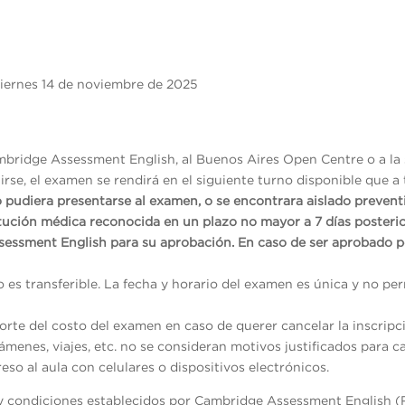
iernes 14 de noviembre de 2025
mbridge Assessment English, al Buenos Aires Open Centre o a la 
rse, el examen se rendirá en el siguiente turno disponible que a 
o pudiera presentarse al examen, o se encontrara aislado preven
itución médica reconocida en un plazo no mayor a 7 días posterio
sessment English para su aprobación. En caso de ser aprobado p
no es transferible. La fecha y horario del examen es única y no p
rte del costo del examen en caso de querer cancelar la inscripc
menes, viajes, etc. no se consideran motivos justificados para ca
reso al aula con celulares o dispositivos electrónicos.
s y condiciones establecidos por Cambridge Assessment English (