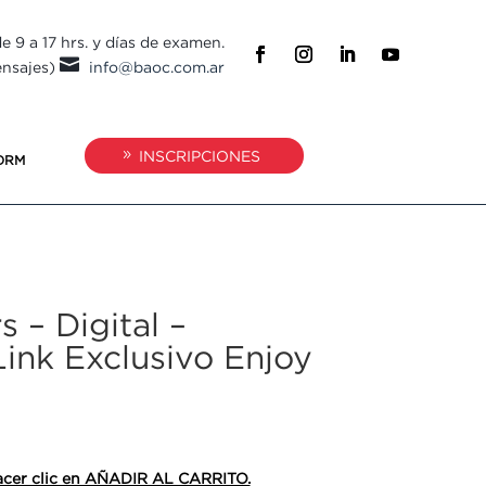
e 9 a 17 hrs. y días de examen.

ensajes)
info@baoc.com.ar
INSCRIPCIONES
ORM
s – Digital –
Link Exclusivo Enjoy
 hacer clic en AÑADIR AL CARRITO.