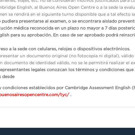
menes, viajes, etc. no se consideran motivos justificados para ca
mbridge English, al Buenos Aires Open Centre o a la sede la evalu
en se rendirá en el siguiente turno disponible que a tal efecto s
o pudiera presentarse al examen, o se encontrara aislado preven
itución médica reconocida en un plazo no mayor a 7 días posterio
glish para su aprobación. En caso de ser aprobado podrá reinscr
eso a la sede con celulares, relojes o dispositivos electrónicos.
presentar un documento original (no fotocopia ni digital), váli
n documento de identidad válido, no se le permitirá realizar el e
representantes legales conozcan los términos y condiciones qu
os desde
s y condiciones establecidos por Cambridge Assessment English (
/buenosairesopencentre.com/tyc/
.