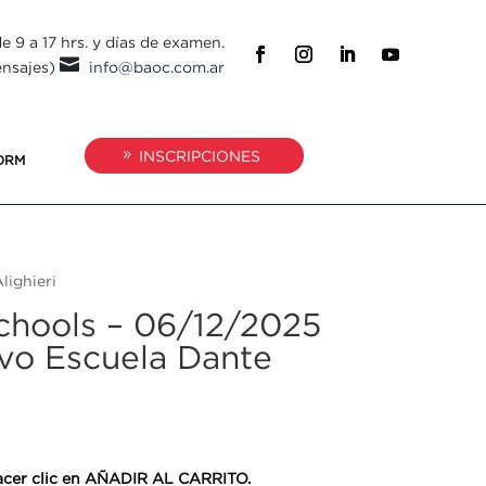
e 9 a 17 hrs. y días de examen.

ensajes)
info@baoc.com.ar
INSCRIPCIONES
ORM
lighieri
Schools – 06/12/2025
ivo Escuela Dante
 hacer clic en AÑADIR AL CARRITO.