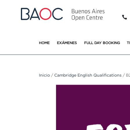

HOME
EXÁMENES
FULL DAY BOOKING
T
Inicio
/
Cambridge English Qualifications
/ B2