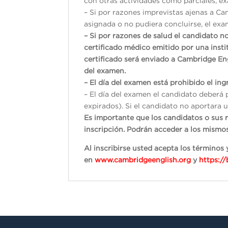
con otras actividades como parciales, exá
– Si por razones imprevistas ajenas a Ca
asignada o no pudiera concluirse, el exam
– Si por razones de salud el candidato n
certificado médico emitido por una inst
certificado será enviado a Cambridge En
del examen.
– El día del examen está prohibido el ingr
– El día del examen el candidato deberá 
expirados). Si el candidato no aportara u
Es importante que los candidatos o sus 
inscripción. Podrán acceder a los mism
Al inscribirse usted acepta los término
en
www.cambridgeenglish.org
y
https:/