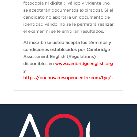
fotocopia ni digital), válido y vigente (no
se aceptarán documentos expirados). Si el
candidato no aportara un documento de
identidad válido, no se le permitirá realizar
el examen ni se le emitirán resultados.
Al inscribirse usted acepta los términos y
condiciones establecidos por Cambridge
Assessment English (Regulations)
disponibles en
www.cambridgeenglish.org
y
https://buenosairesopencentre.com/tyc/
.