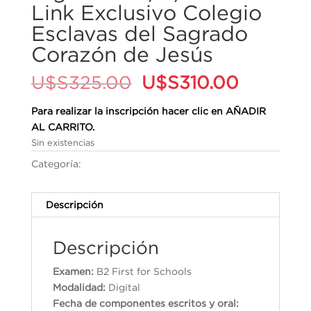
Link Exclusivo Colegio
Esclavas del Sagrado
Corazón de Jesús
El
El
U$S
325.00
U$S
310.00
precio
precio
original
actual
Para realizar la inscripción hacer clic en AÑADIR
era:
es:
AL CARRITO.
U$S325.00.
U$S310.
Sin existencias
Categoría:
Cambridge English Qualifications
Descripción
Descripción
Examen:
B2 First for Schools
Modalidad:
Digital
Fecha de componentes escritos y oral: